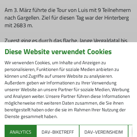
Am 3. März führte die Tour von Luis mit 9 Teilnehmern
nach Gargellen. Ziel für diesen Tag war der Hinterberg
mit 2683 m.
Zuerst ging es durch das flache, lange Vergaldatal bis
zur Vergaldner Alpe auf 1820 m,
Diese Website verwendet Cookies
von hier auf westlicher Seite des Baches flach
Wir verwenden Cookies, um Inhalte und Anzeigen zu
taleinwärts weiter bis zur steilen Mulde unter der
personalisieren, Funktionen für soziale Medien anbieten zu
kleinen Hirtenunterkunft bei der Felswand. Nun
können und Zugriffe auf unsere Website zu analysieren.
spurten sie nach rechts Richtung Süden, bis es wieder
Außerdem geben wir Informationen zu Ihrer Verwendung
linksseitig über einen steileren Hang zur Hangschulter
unserer Website an unsere Partner für soziale Medien, Werbung
des Hinterbergjochs auf 2590 m geht. Der
und Analysen weiter. Unsere Partner führen diese Informationen
Schlussanstieg leitete zum Nordgrat und über den
möglicherweise mit weiteren Daten zusammen, die Sie ihnen
Gratrücken zum Gipfel hinauf.
bereitgestellt haben oder die sie im Rahmen Ihrer Nutzung der
Dienste gesammelt haben.
An diesem Tag wurde jedem klar, weshalb der Berg
seinen Namen hat, so sind es
ANALYTICS
DAV-BIKETREFF
DAV-VEREINSHEIM
G