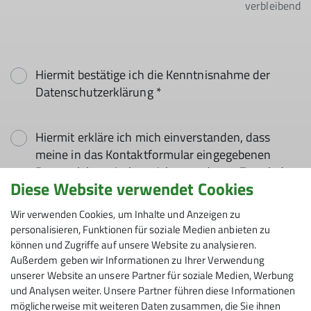
verbleibend
Hiermit bestätige ich die Kenntnisnahme der
Datenschutzerklärung *
Hiermit erkläre ich mich einverstanden, dass
meine in das Kontaktformular eingegebenen
Daten elektronisch gesichert und zum Zweck der
Diese Website verwendet Cookies
Kontaktaufnahme verarbeitet und genutzt
werden. Mir ist bekannt, dass ich meine
Wir verwenden Cookies, um Inhalte und Anzeigen zu
Einwilligung jederzeit wiederrufen kann. *
personalisieren, Funktionen für soziale Medien anbieten zu
können und Zugriffe auf unsere Website zu analysieren.
Außerdem geben wir Informationen zu Ihrer Verwendung
Mit (*) markierte Felder
unserer Website an unsere Partner für soziale Medien, Werbung
Absenden
sind Pflichtfelder
und Analysen weiter. Unsere Partner führen diese Informationen
möglicherweise mit weiteren Daten zusammen, die Sie ihnen