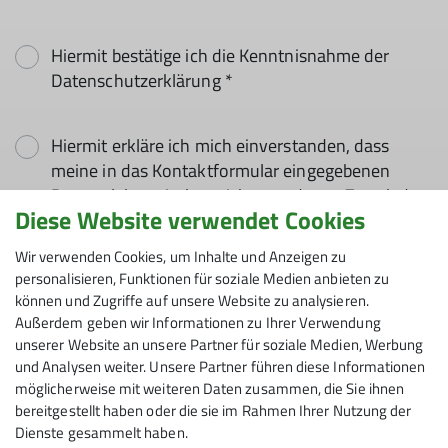
Hiermit bestätige ich die Kenntnisnahme der
Datenschutzerklärung *
Hiermit erkläre ich mich einverstanden, dass
meine in das Kontaktformular eingegebenen
Daten elektronisch gesichert und zum Zweck der
Diese Website verwendet Cookies
Kontaktaufnahme verarbeitet und genutzt
werden. Mir ist bekannt, dass ich meine
Wir verwenden Cookies, um Inhalte und Anzeigen zu
Einwilligung jederzeit wiederrufen kann. *
personalisieren, Funktionen für soziale Medien anbieten zu
können und Zugriffe auf unsere Website zu analysieren.
Außerdem geben wir Informationen zu Ihrer Verwendung
Mit (*) markierte Felder
unserer Website an unsere Partner für soziale Medien, Werbung
Absenden
sind Pflichtfelder
und Analysen weiter. Unsere Partner führen diese Informationen
möglicherweise mit weiteren Daten zusammen, die Sie ihnen
bereitgestellt haben oder die sie im Rahmen Ihrer Nutzung der
Dienste gesammelt haben.
Sektion