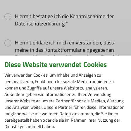
Hiermit bestätige ich die Kenntnisnahme der
Datenschutzerklärung *
Hiermit erkläre ich mich einverstanden, dass
meine in das Kontaktformular eingegebenen
Daten elektronisch gesichert und zum Zweck der
Diese Website verwendet Cookies
Kontaktaufnahme verarbeitet und genutzt
werden. Mir ist bekannt, dass ich meine
Wir verwenden Cookies, um Inhalte und Anzeigen zu
Einwilligung jederzeit wiederrufen kann. *
personalisieren, Funktionen für soziale Medien anbieten zu
können und Zugriffe auf unsere Website zu analysieren.
Außerdem geben wir Informationen zu Ihrer Verwendung
Mit (*) markierte Felder
unserer Website an unsere Partner für soziale Medien, Werbung
Absenden
sind Pflichtfelder
und Analysen weiter. Unsere Partner führen diese Informationen
möglicherweise mit weiteren Daten zusammen, die Sie ihnen
bereitgestellt haben oder die sie im Rahmen Ihrer Nutzung der
Dienste gesammelt haben.
Sektion