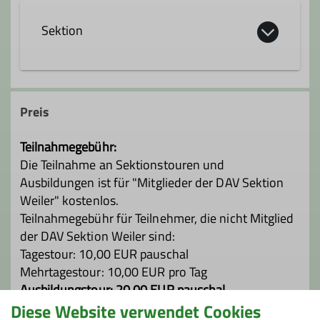
Qualifikationen
Kontakt aufnehmen
Sektion
FÜL Mountainbike (MTB)
FÜL Sportklettern
Qualifikationen
Preis
Trainer*in C Skibergsteigen
Ämter
Teilnahmegebühr:
Jugendleiter*in
Tourenwart
Tourenführer
Die Teilnahme an Sektionstouren und
Ausbildungen ist für "Mitglieder der DAV Sektion
Weiler" kostenlos.
Digitalkoordinator
Gruppenleiter
Ämter
Teilnahmegebühr für Teilnehmer, die nicht Mitglied
der DAV Sektion Weiler sind:
Gruppenleiter
Tourenführer
Tagestour: 10,00 EUR pauschal
Mehrtagestour: 10,00 EUR pro Tag
Beauftragter zur Prävention sexualisierter
Ausbildungstour: 20,00 EUR pauschal
Gewalt
Diese Website verwendet Cookies