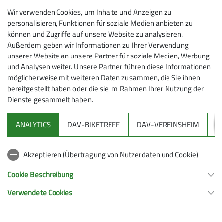
Maximale Teilnehmeranzahl
Wir verwenden Cookies, um Inhalte und Anzeigen zu
personalisieren, Funktionen für soziale Medien anbieten zu
20
können und Zugriffe auf unsere Website zu analysieren.
Außerdem geben wir Informationen zu Ihrer Verwendung
unserer Website an unsere Partner für soziale Medien, Werbung
und Analysen weiter. Unsere Partner führen diese Informationen
möglicherweise mit weiteren Daten zusammen, die Sie ihnen
bereitgestellt haben oder die sie im Rahmen Ihrer Nutzung der
Dienste gesammelt haben.
Sektion
ANALYTICS
DAV-BIKETREFF
DAV-VEREINSHEIM
G
DAV
Akzeptieren (Übertragung von Nutzerdaten und Cookie)
Wichtige Links
Cookie Beschreibung
Verwendete Cookies
Sektion Weiler des Deutschen Alpenvereins e.V.
Am Kurbad 30a
88171 Weiler-Simmerberg