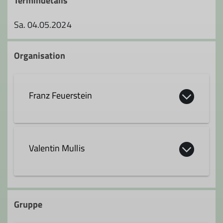
Termindetails
Sa. 04.05.2024
Organisation
Franz Feuerstein
08387 951568
Valentin Mullis
+49 160 94666717
Kontakt aufnehmen
08387 1872
Gruppe
+49 151 70521954