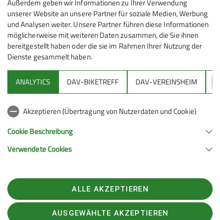
Außerdem geben wir Informationen zu Ihrer Verwendung
Wegen etwas unsicherer Schneeverhältnisse wurde
unserer Website an unsere Partner für soziale Medien, Werbung
die geplante Tour zum Sipplingerkopf kurzfristig statt
und Analysen weiter. Unsere Partner führen diese Informationen
der ursprünglich geplanten Absage von Franz
möglicherweise mit weiteren Daten zusammen, die Sie ihnen
übernommen und in eine
"Skisafari"
umgewandelt.
bereitgestellt haben oder die sie im Rahmen Ihrer Nutzung der
Die Gruppe stieg über den linken Wanderweg zum
Dienste gesammelt haben.
Imberghaus
auf, setzte die Tour über die
Hochbühlalpe
zur
Hörmoosalpe
fort, erreichte über die
Falkenhütte
ANALYTICS
DAV-BIKETREFF
DAV-VEREINSHEIM
G
den
Einegundkopf
und fuhr anschließend über
Lanzenbach
, die neue Stahlbrücke (ehemalige
Akzeptieren (Übertragung von Nutzerdaten und Cookie)
Hängebrücke) und die
Remmeleck‑Alpe
zurück auf
den
Imberg
. Die abschließende Abfahrt erfolgte über
Cookie Beschreibung
die Piste zur
Imberg Talstation. Die Tour war
Verwendete Cookies
landschaftlich reizvoll, konditionell fordernd und
erforderte anpassungsfähige Abfahrer bei
wechselnden Verhältnissen aber bestem Wetter.
ALLE AKZEPTIEREN
AUSGEWÄHLTE AKZEPTIEREN