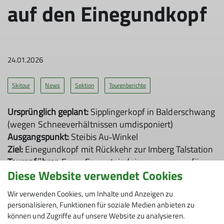
auf den Einegundkopf
24.01.2026
Skitour
News
Sektion
Tourenberichte
Ursprünglich geplant:
Sipplingerkopf in Balderschwang
(wegen Schneeverhältnissen umdisponiert)
Ausgangspunkt:
Steibis Au‑Winkel
Ziel:
Einegundkopf mit Rückkehr zur Imberg Talstation
Tourenführer:
Franz Feuerstein (eingesprungern für
Diese Website verwendet Cookies
Irmi und Anja)
Teilnehmer:
Valentin, Nicole und Günni
Wir verwenden Cookies, um Inhalte und Anzeigen zu
Tourdaten:
1086 Hm, 16,37 km
personalisieren, Funktionen für soziale Medien anbieten zu
Gehzeit mit Pausen:
5 Stunden 35 Minuten
können und Zugriffe auf unsere Website zu analysieren.